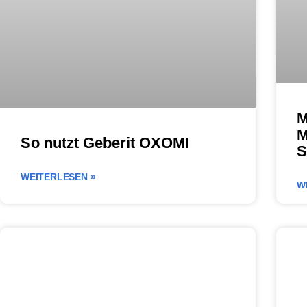
M
M
So nutzt Geberit OXOMI
S
WEITERLESEN »
W