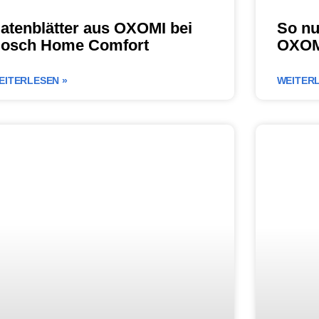
atenblätter aus OXOMI bei
So nu
osch Home Comfort
OXOM
EITERLESEN »
WEITERL