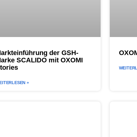
arkteinführung der GSH-
OXOMI
arke SCALIDO mit OXOMI
tories
WEITERL
EITERLESEN »