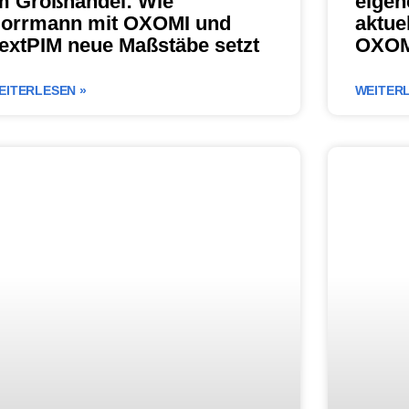
m Großhandel: Wie
eigen
orrmann mit OXOMI und
aktue
extPIM neue Maßstäbe setzt
OXOMI
EITERLESEN »
WEITERL