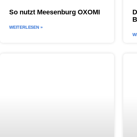
So nutzt Meesenburg OXOMI
D
B
WEITERLESEN »
W