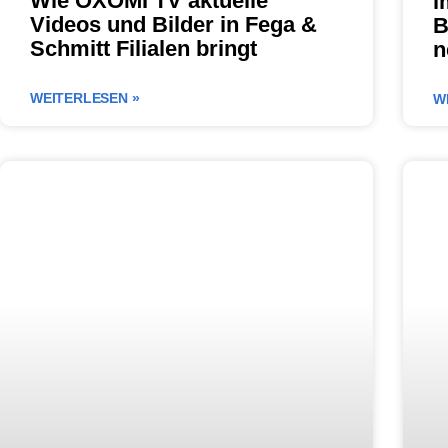
Wie OXOMI TV aktuelle
i
Videos und Bilder in Fega &
B
Schmitt Filialen bringt
n
WEITERLESEN »
W