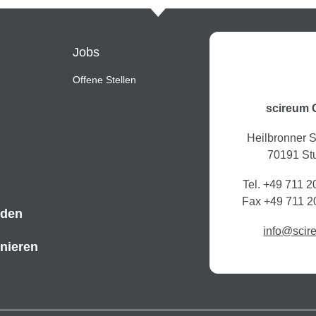
Jobs
Offene Stellen
scireum
Heilbronner 
70191 Stu
Tel. +49 711 
Fax +49 711 2
lden
info@scir
nieren