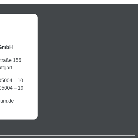
 GmbH
Straße 156
ttgart
205004 – 10
05004 – 19
eum.de