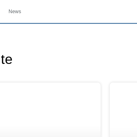
News
ite