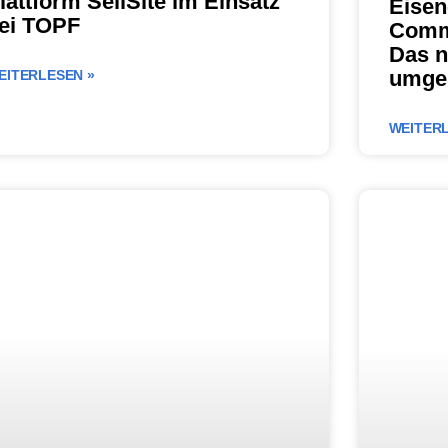
lattform SellSite im Einsatz
Eisen
ei TOPF
Comm
Das n
umges
EITERLESEN »
WEITERL