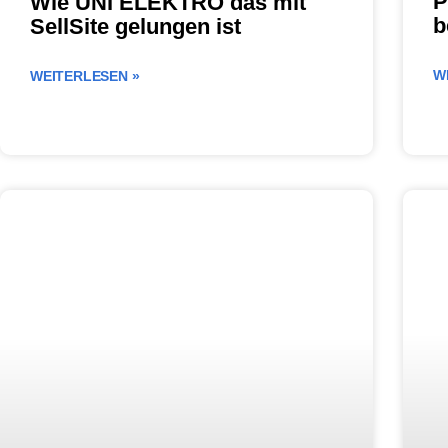
P
Wie UNI ELEKTRO das mit
b
SellSite gelungen ist
W
WEITERLESEN »