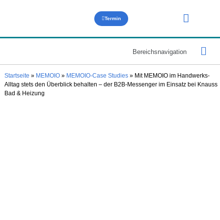
Termin
Über uns
Bereichsnavigation
Case St
Hilfe & 
Startseite
»
MEMOIO
»
MEMOIO-Case Studies
»
Mit MEMOIO im Handwerks-
Alltag stets den Überblick behalten – der B2B-Messenger im Einsatz bei Knauss
Bad & Heizung