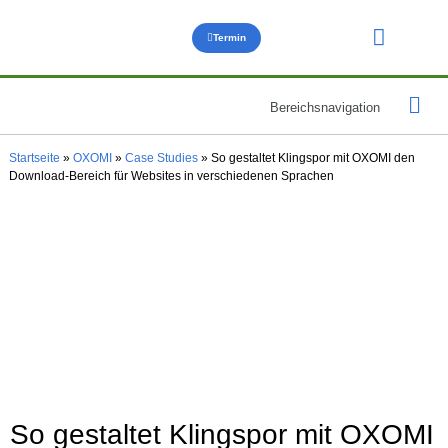
Termin
Über uns
Bereichsnavigation
OXOMI für
OXOMI für
OXOMI Anwendun
Hilfe & 
Startseite
»
OXOMI
»
Case Studies
»
So gestaltet Klingspor mit OXOMI den
Download-Bereich für Websites in verschiedenen Sprachen
So gestaltet Klingspor mit OXOMI