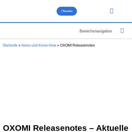
Termin
Über uns
Bereichsnavigation
OXOMI-Ne
SellSite-N
DataHive-N
MEMOIO-N
Startseite
»
News und Know-How
»
OXOMI Releasenotes
OXOMI Releasenotes – Aktuelle